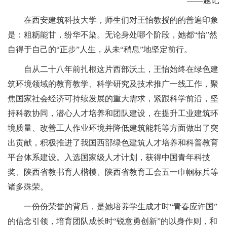
——题记
在西安建筑科技大学，师生们对王怡教授的的普遍印象
是：粗粝能甘，纷华不染。无论身处哪个阶段，她都
“
怡
”
然
自得于自己的
“
正步
”
人生，从未
“
稍息
”
地坚定前行。
自从二十八年前扎根这片西部沃土，王怡始终在绿色建
筑环境领域的教育教学、科学研究及技术推广一线工作，聚
焦国家社会经济可持续发展的重大需求，紧跟科学前沿，坚
持科教协同，潜心人才培养和团队建设，在提升工业建筑环
境质量、改善工人作业环境并降低建筑能耗等方面做出了突
出贡献，积极推进了我国西部绿色建筑人才培养和科普教育
平台体系建设。入选国家级人才计划，获得中国青年科技
奖、陕西省教书育人楷模、陕西省教育工会五一巾帼标兵等
诸多殊荣。
一份份荣誉的背后，是她培养学生成才时
“
青春应许国
”
的信念引领，培育团队成长时
“
锐意勇创新
”
的以身作则，和