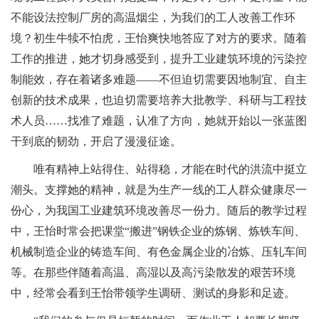
不能设法控制厂房的高温烟尘，为我们的工人改善工作环
境？初生牛犊不怕虎，王怡爽快地答应了对方的要求。随着
工作的推进，她才切身感受到，提升工业建筑环境的污染控
制能效，存在着诸多难题
——
不但迫切需要因地制宜、自主
创新的技术成果，也迫切需要培养大批教学、科研与工程技
术人员
……
找准了难题，认准了方向，她就开始以一张蓝图
干到底的韧劲，开启了漫漫征途。
唯有精神上站得住、站得稳，才能在时代的洪流中挺立
潮头。支撑她的精神，就是为生产一线的工人群众健康尽一
份心，为我国工业建筑环境改善尽一份力。随后的教学过程
中，王怡时常会把课堂
“
搬进
”
钢铁企业的炼钢、炼铁车间、
机械制造企业的铸造车间、有色金属企业的冶炼、压轧车间
等。在那些伴随着高温、高湿以及高污染散发的艰苦环境
中，经常会看到王怡带领学生调研、测试的身影和足迹。