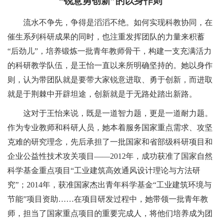
“
锐意勇创新
”
的以身作则
流水不争先，争得是滔滔不绝。如何实现科教协同，在
催生系列科研成果的同时，也注重发挥团队的力量来积蓄
“
后劲儿
”
，培养锻炼一批青年教师骨干，构建一支充满活力
的科研教学队伍，是王怡一直以来所明确坚持的。她以身作
则，认为带团队就是要带大家锐意进取、勇于创新，而进取
就是于荆棘中开辟坦途，创新就是于无路处踏出新路。
这对于王怡来说，既是一道智力题，更是一道耐力题。
作为专业教师和科研人员，她本着服务国家重点需求、攻坚
克难的研究理念，先后承担了一批国家和省部级科研项目和
企业公益性技术攻关项目
——
2012年，成功获准了国家自然
科学基金重点项目
“
工业建筑高效通风设计理论与方法研
究
”
；2014年，获准国家杰出青年科学基金
“
工业建筑环境与
节能
”
项目资助
……
在项目研发过程中，她带领一批青年教
师，担当了国家重点项目的重要完成人，将他们培养成为团