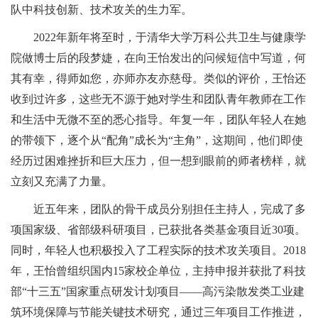
队中科技创新、技术攻关的生力军。
2022年新年将至时，于清华大学万科公共卫生与健康学
院做博士后的段梦婕，在向王怡发出的问候短信中写道，何
其有幸，得师如您，亦师亦友亦慈母。类似的评价，王怡还
收到过许多，这些无不源于她对学生和团队青年教师在工作
和生活中无微不至的悉心指导。年复一年，团队年轻人在她
的带领下，逐个从
“
配角
”
成长为
“
主角
”
，这期间，他们即使
经历过困难挫折和巨大压力，但一想到眼前的师者榜样，就
立刻又充满了力量。
近五年来，团队的骨干成员分别担任主持人，完成了多
项国家级、省部级科研项目，
已获批各类基金项目近
30项
。
同时，年轻人也积极投入了工程实际的技术攻关项目。
2018
年，王怡曾组织国内15家校企单位，主持申报并获批了科技
部
“
十三五
”
国家重点研发计划项目
——
高污染散发类工业建
筑环境保障与节能关键技术研究，通过三年项目工作推进，