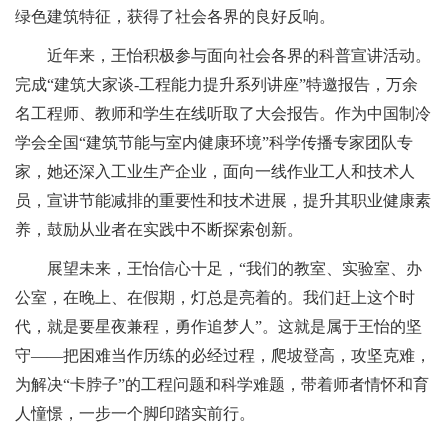
绿色建筑特征，获得了社会各界的良好反响。
近年来，王怡积极参与面向社会各界的科普宣讲活动。
完成
“
建筑大家谈-工程能力提升系列讲座
”
特邀报告，万余
名工程师、教师和学生在线听取了大会报告。作为中国制冷
学会全国
“
建筑节能与室内健康环境
”
科学传播专家团队专
家，她还深入工业生产企业，面向一线作业工人和技术人
员，宣讲节能减排的重要性和技术进展，提升其职业健康素
养，鼓励从业者在实践中不断探索创新。
展望未来，王怡信心十足，
“
我们的教室、实验室、办
公室，在晚上、在假期，灯总是亮着的。我们赶上这个时
代，就是要星夜兼程，勇作追梦人
”
。这就是属于王怡的坚
守
——
把困难当作历练的必经过程，爬坡登高，攻坚克难，
为解决
“
卡脖子
”
的工程问题和科学难题，带着师者情怀和育
人憧憬，一步一个脚印踏实前行。