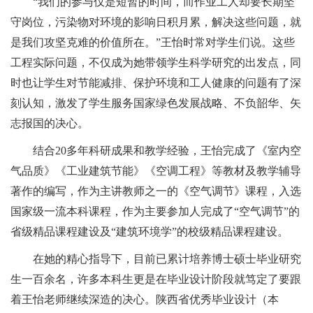
“
我们的参与仅是短暂的时间，而作业工人却要长期坚
守岗位，污染物对环境的影响日积月累，解决这些问题，就
是我们攻坚克难的价值所在。
”
王怡时常对学生们说。这些
工程实际问题，不仅成为她带领学生科学研究的出发点，同
时也让学生对节能减排、保护环境和工人健康的问题有了深
刻认知，激发了学生服务国家绿色发展战略、不负韶华、矢
志报国的决心。
结合
20多年科研成果和教学经验，王怡完成了《室内空
气品质》《工业建筑节能》《空调工程》等教材及教学辅导
著作的编写，作为主讲教师之一的《空气调节》课程，入选
国家级一流本科课程，作为主要参加人完成了
“
空气调节
”
的
省级精品课程建设及
“
建筑环境学
”
的校级精品课程建设。
在她的精心指导下，目前已累计培养博士硕士毕业研究
生一百余名，许多本科生更是在毕业设计阶段就笃定了要跟
着王怡老师继续深造的决心。陕西省优秀毕业设计（本