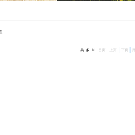
程
共1条 1/1
首页
上页
下页