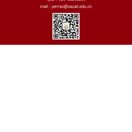
mail：perrsc@xauat.edu.cn